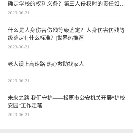
确定学校的权利义务？第三人侵权时的责任如何
认定？
2023-06-21
什么是人身伤害伤残等级鉴定？人身伤害伤残等
级鉴定有什么标准？|世界热推荐
2023-06-21
老人误上高速路 热心救助找家人
2023-06-21
未来之路 我们守护——松原市公安机关开展“护校
安园”工作走笔
2023-06-21