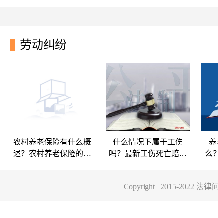
劳动纠纷
农村养老保险有什么概
什么情况下属于工伤
养
述？农村养老保险的计
吗？最新工伤死亡赔偿
么
算方法有哪些？
标准有多少？
Copyright 2015-202
农村养老保险有什
什么情况下属于工
养
么概述？农村养老
伤吗？最新工伤死
什
保险的计算方法有
亡赔偿标准有多
医
一、农村养老保险的概述
网约车司机跨年夜猝死,
养