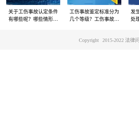
关于工伤事故认定条件
工伤事故鉴定标准分为
发
有哪些呢？哪些情形可
几个等级？工伤事故等
处
以认定为工伤事故？
级具体有哪些内容？
关
Copyright 2015-202
关于工伤事故认定
工伤事故鉴定标准
发
条件有哪些呢？哪
分为几个等级？工
怎
些情形可以认定为
伤事故等级具体有
故
关于工伤事故认定条件有
工伤事故鉴定标准分为几
发
哪些呢？哪些情形可以认
个等级？工伤事故等级具
理
工伤事故？
哪些内容？
据
定为工伤事故？工伤事故
体有哪些内容？工伤事故
律
认定是进行工伤事故鉴定
鉴定标准其实也就是工伤
发
与工伤事故赔偿的第一个
鉴定标准，很多时候会根
业
程序，对于职工在工作
据工伤事故鉴定的结果
鉴