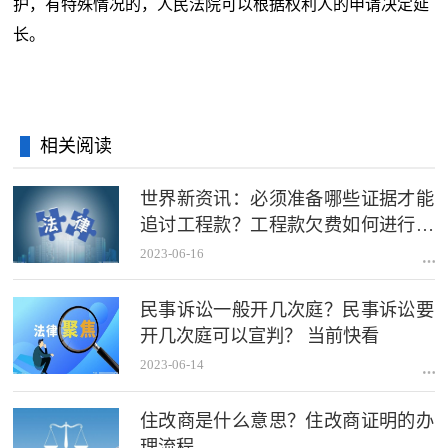
护，有特殊情况的，人民法院可以根据权利人的申请决定延
长。
相关阅读
世界新资讯：必须准备哪些证据才能
追讨工程款？工程款欠费如何进行法
律追讨？
2023-06-16
民事诉讼一般开几次庭？民事诉讼要
开几次庭可以宣判？ 当前快看
2023-06-14
住改商是什么意思？住改商证明的办
理流程